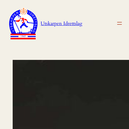
Hopp
til
innhold
Utskarpen Idrettslag